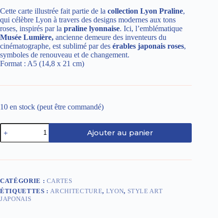
Cette carte illustrée fait partie de la
collection Lyon Praline
,
qui célèbre Lyon à travers des designs modernes aux tons
roses, inspirés par la
praline lyonnaise
. Ici, l’emblématique
Musée Lumière,
ancienne demeure des inventeurs du
cinématographe, est sublimé par des
érables japonais roses
,
symboles de renouveau et de changement.
Format : A5 (14,8 x 21 cm)
10 en stock (peut être commandé)
quantité
Ajouter au panier
de
Carte
-
Lyon
Musée
Lumière
CATÉGORIE :
CARTES
|
ÉTIQUETTES :
ARCHITECTURE
,
LYON
,
STYLE ART
Collection
JAPONAIS
Lyon
Praline