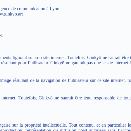
ence de communication à Lyon
.
w.ginkyo.art
H
.
ents figurant sur son site internet. Toutefois, Ginkyō ne saurait être
ésultant pour l’utilisateur. Ginkyō ne garantit pas que le site internet 
mage résultant de la navigation de l’utilisateur sur ce site internet
tes internet. Toutefois, Ginkyō ne saurait être tenu responsable de t
çaise sur la propriété intellectuelle. Tout contenu, et en particulier le
reproduction, représentation ou diffusion n’est autorisée sans l’ac