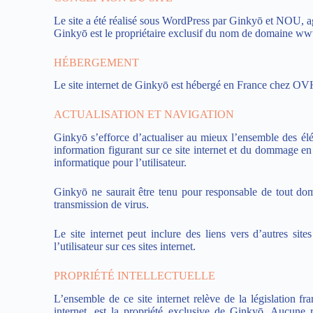
Le site a été réalisé sous WordPress par Ginkyō et
NOU, ag
Ginkyō est le propriétaire exclusif du nom de domaine ww
HÉBERGEMENT
Le site internet de Ginkyō est hébergé en France chez
OV
ACTUALISATION ET NAVIGATION
Ginkyō s’efforce d’actualiser au mieux l’ensemble des élém
information figurant sur ce site internet et du dommage en r
informatique pour l’utilisateur.
Ginkyō ne saurait être tenu pour responsable de tout dom
transmission de virus.
Le site internet peut inclure des liens vers d’autres si
l’utilisateur sur ces sites internet.
PROPRIÉTÉ INTELLECTUELLE
L’ensemble de ce site internet relève de la législation fran
internet, est la propriété exclusive de Ginkyō. Aucune 