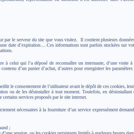
 par le serveur du site que vous visitez. Il contient plusieurs donnée
une date d’expiration… Ces informations sont parfois stockées sur votr
ations.
re à celui qui l’a déposé de reconnaître un internaute, d’une visite à
e contenu d’un panier d’achat, d’autres pour enregistrer les paramètres
eillir le consentement de l’utilisateur avant le dépôt de ces cookies, leu
ation ou de les désinstaller à tout moment. Toutefois, en désinstallant 
 certains services proposés par le site internet.
ctement nécessaires à la fourniture d’un service expressément demandé 
hand ;
e d’une session, ou les cookies persistants limités à quelques heures dans