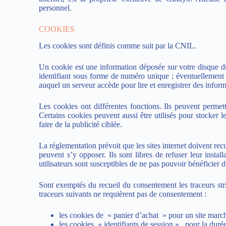
personnel.
COOKIES
Les cookies sont définis comme suit par la
CNIL
.
Un cookie est une information déposée sur votre disque dur
identifiant sous forme de numéro unique ; éventuellement 
auquel un serveur accède pour lire et enregistrer des inform
Les cookies ont différentes fonctions. Ils peuvent permett
Certains cookies peuvent aussi être utilisés pour stocker l
faire de la publicité ciblée.
La réglementation prévoit que les sites internet doivent recu
peuvent s’y opposer. Ils sont libres de refuser leur install
utilisateurs sont susceptibles de ne pas pouvoir bénéficier de
Sont exemptés du recueil du consentement les traceurs stri
traceurs suivants ne requièrent pas de consentement :
les cookies de « panier d’achat » pour un site marc
les cookies « identifiants de session » , pour la duré