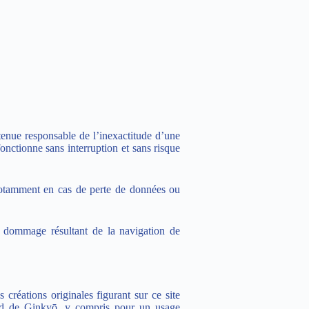
 tenue responsable de l’inexactitude d’une
fonctionne sans interruption et sans risque
, notamment en cas de perte de données ou
out dommage résultant de la navigation de
s créations originales figurant sur ce site
cord de Ginkyō, y compris pour un usage