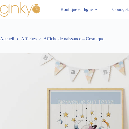
Passer
au
Boutique en ligne
Cours, st
contenu
Accueil
Affiches
Affiche de naissance – Cosmique