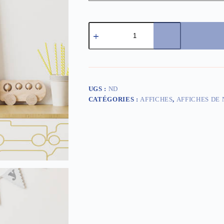
quantité
de
Affiche
de
naissance
-
Cosmique
UGS :
ND
CATÉGORIES :
AFFICHES
,
AFFICHES DE