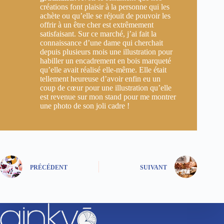
créations font plaisir à la personne qui les
achète ou qu’elle se réjouit de pouvoir les
offrir à un être cher est extrêmement
satisfaisant. Sur ce marché, j’ai fait la
connaissance d’une dame qui cherchait
depuis plusieurs mois une illustration pour
habiller un encadrement en bois marqueté
qu’elle avait réalisé elle-même. Elle était
tellement heureuse d’avoir enfin eu un
coup de cœur pour une illustration qu’elle
est revenue sur mon stand pour me montrer
une photo de son joli cadre !
PRÉCÉDENT
SUIVANT