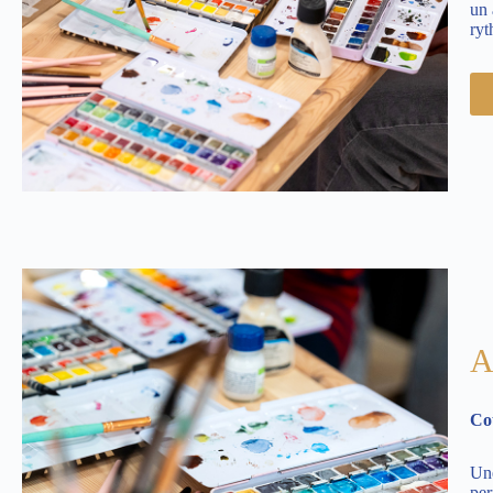
un 
ry
A
Cou
Une
per