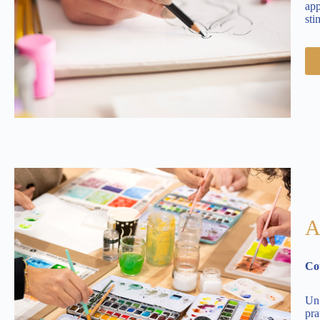
app
sti
A
Cou
Un 
pra