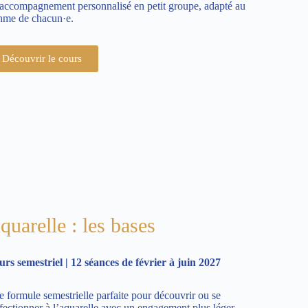
accompagnement personnalisé en petit groupe, adapté au
thme de chacun·e.
Découvrir le cours
quarelle : les bases
rs semestriel | 12 séances de février à juin 2027
 formule semestrielle parfaite pour découvrir ou se
fectionner à l’aquarelle avec un engagement plus léger,