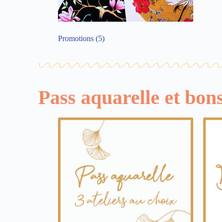
Promotions
(5)
Pass aquarelle et bon