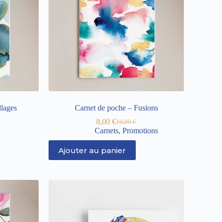
llages
Carnet de poche – Fusions
8,00
€
10,00
€
Carnets
,
Promotions
Ajouter au panier