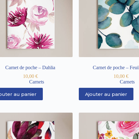
Carnet de poche – Dahlia
Carnet de poche – Feui
10,00
€
10,00
€
Carnets
Carnets
outer au panier
Ajouter au panier