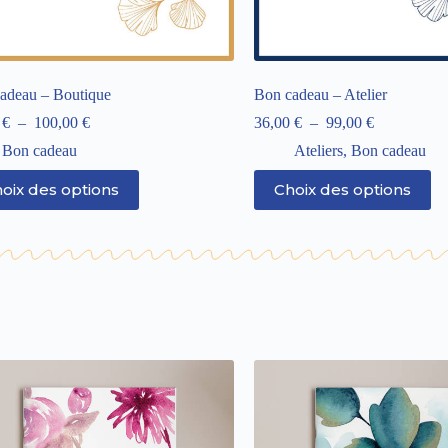
adeau – Boutique
Bon cadeau – Atelier
0
€
–
100,00
€
36,00
€
–
99,00
€
Bon cadeau
Ateliers
,
Bon cadeau
oix des options
Choix des options